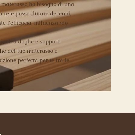
n materasso ha bisogno di una
na rete possa durare decenni,
e l'efficacia, influenzando
 reti a doghe e supporti
iche del tuo materasso e
uzione perfetta per te tra le