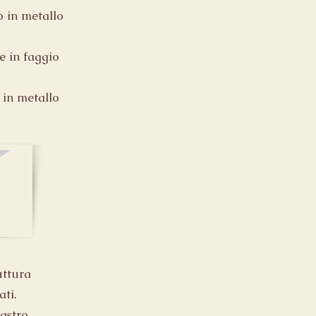
o in metallo
 in faggio
 in metallo
uttura
ti.
astro