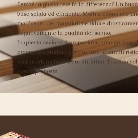
Perché la giusta rete fa la differenza? Un buo
base solida ed efficiente. Molti credono che u
ma l'usura dei materiali ne riduce drasticament
negativamente la qualità del sonno.
In questa sezione ti proponiamo una gamma di
ergonomici studiati per esaltare le caratterist
assicurarti un benessere duraturo. Trova la sol
nostre proposte.