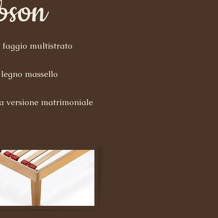
bson
 faggio multistrato​
n legno massello
la versione matrimoniale