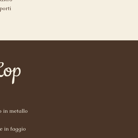
porti
Lop
o in metallo
 in faggio