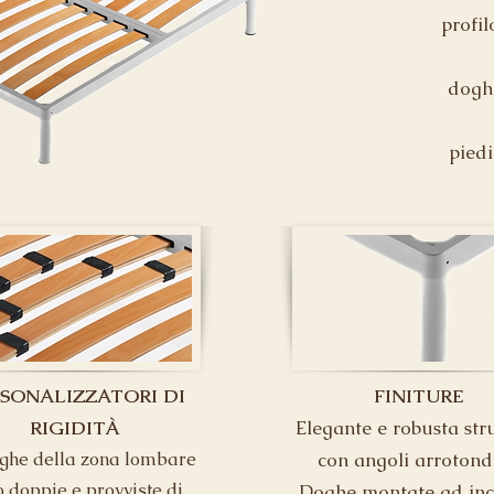
profil
doghe
piedi
SONALIZZATORI DI
FINITURE
RIGIDITÀ
Elegante e robusta str
ghe della zona lombare
con angoli arrotonda
 doppie e provviste di
Doghe montate ad inc