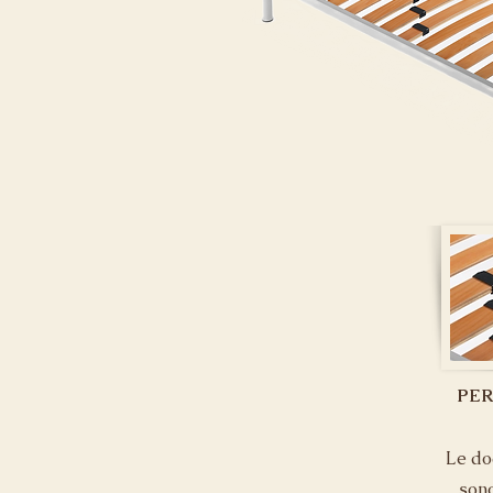
PER
Le do
sono