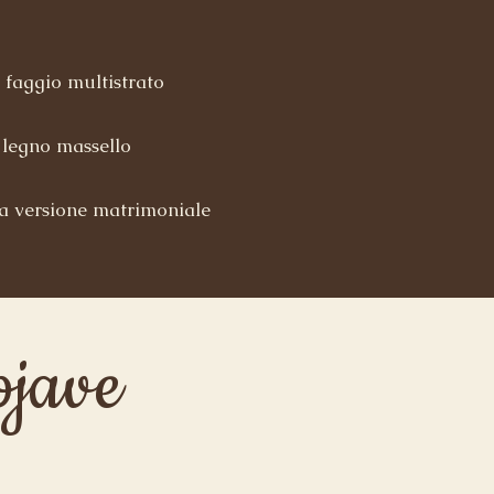
 faggio multistrato​
n legno massello
la versione matrimoniale
jave