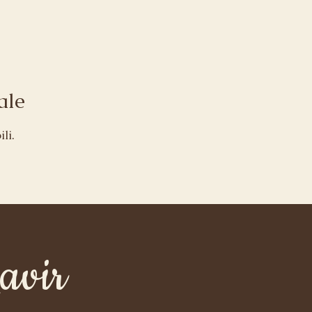
ale
li.
avir