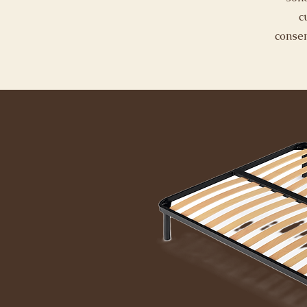
c
consen