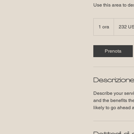
Use this area to de
232
dollari
1 ora
1
232 U
statunitensi
o
r
Prenota
Descrizione
Describe your servi
and the benefits th
likely to go ahead 