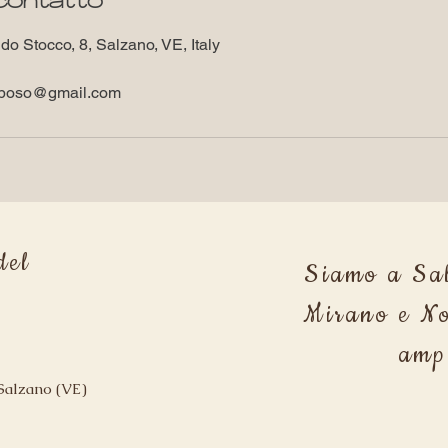
 contatto
o Stocco, 8, Salzano, VE, Italy
lriposo@gmail.com
el
Siamo a Sal
Mirano e No
amp
Salzano (VE)